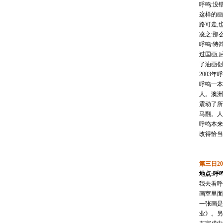
呼鸣:没
这样的画
路可走,
凌之:那
呼鸣:特
过国画,
了油画创
2003
呼鸣一本
人。澳洲
震动了所
马翻。人
呼鸣本来
改得恰当
第三日20
地点:呼
我去看呼
画室里面
一张画是
业》。另