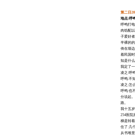
第二日20
地点:呼
呼鸣打电
肉馅配以
子爱好者
半裸的的
倚在墙边
着民国时
知是什么
我定了一
凌之:呼
呼鸣:不
凌之:怎
呼鸣:也
分说起。
路。
我十五岁
254医
梯是转着
住了:几
从书堆里