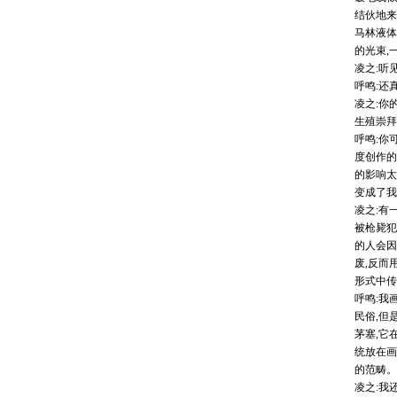
结伙地来
马林液体
的光束,
凌之:听
呼鸣:还
凌之:你
生殖崇拜
呼鸣:你
度创作的
的影响太
变成了我
凌之:有
被枪毙犯
的人会因
废,反而
形式中传
呼鸣:我
民俗,但
茅塞,它
统放在画
的范畴。
凌之:我