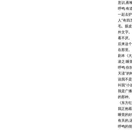
意识,夜
呼鸣:有
一起去护
人"有四
毛。眼皮
外文字。
看不厌。
后来这个
在那里。
剧本《大
凌之:睡
呼鸣:你
天读"的
说我不是
叫我“小
我是广播
的那种。
《东方红
我正抱着
睡觉的好
有关的,
呼鸣的很