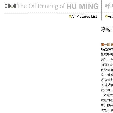
呼鸣
第一日 2
地点:呼
靠墙堆满
西兰,三
画面有些
台阶;猫
凌之:呼
呼鸣:大
了,龙堵
我在幼儿
一双瞪大
黄色的毛
水。你会
凌之:不