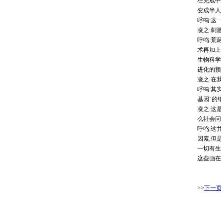
在完成中
变成半人
呼鸣:这
凌之:刺
呼鸣:荒
术再加上
生物科学
进化的预
凌之:在
呼鸣:其
基因"的
凌之:这
么社会问
呼鸣:这
因素,但
一切有生
这些画在
>>
下一