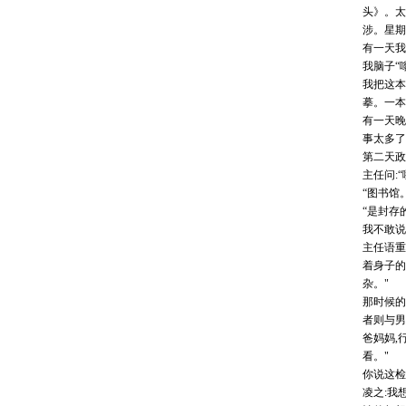
头》。太
涉。星期
有一天我
我脑子“
我把这本
摹。一本
有一天晚
事太多了
第二天政
主任问:“
“图书馆。
“是封存
我不敢说
主任语重
着身子的
杂。"
那时候的
者则与男
爸妈妈,
看。"
你说这检
凌之:我