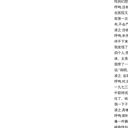
性的幻想
呼鸣:没
在医院又
前第一次
布,不会
凌之:没
呼鸣:米
停不下来
我发现了
四个人,
体。太美
我带了一
说:“画
凌之: 
呼鸣:对
一九七三
中获得优
任了。哈
我一下子
凌之:真
呼鸣:那
像一件撕
破电线似