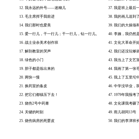
12.
我永远的外号——迷糊儿
37.
我是班上最后
13.
毛主席挥手我前进
38.
我的画儿送到
14.
我们那时也爱美
39.
我们的大操场
15.
爱一行儿，干一行儿；干一行儿，钻一行儿。
40.
李姨，我仍然
16.
战士业余美术创作班
41.
文化大革命开
17.
解剖教室的哭声
42.
我们还没玩够
18.
绿色的小门
43.
我当上了文艺
19.
胆子都是练出来的
44.
我画了第一张
20.
两快一慢
45.
我上了五里坨
21.
换药室的备皮
46.
中学没毕业，
22.
把它们都镇压下去！
47.
1979年我报
23.
烧伤2号中药膏
48.
文化课我考砸
24.
关键的时刻
49.
雨儿胡同13号
25.
烧伤病房的死婴皮
50.
我们的李津班