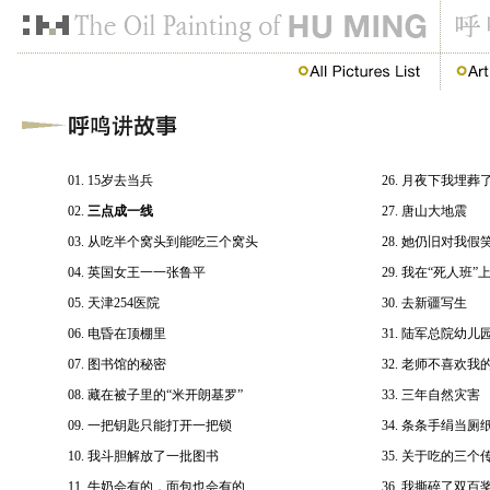
01.
15岁去当兵
26.
月夜下我埋葬
02.
三点成一线
27.
唐山大地震
03.
从吃半个窝头到能吃三个窝头
28.
她仍旧对我假
04.
英国女王一一张鲁平
29.
我在“死人班”
05.
天津254医院
30.
去新疆写生
06.
电昏在顶棚里
31.
陆军总院幼儿
07.
图书馆的秘密
32.
老师不喜欢我
08.
藏在被子里的“米开朗基罗”
33.
三年自然灾害
09.
一把钥匙只能打开一把锁
34.
条条手绢当厕
10.
我斗胆解放了一批图书
35.
关于吃的三个
11.
牛奶会有的，面包也会有的
36.
我撕碎了双百