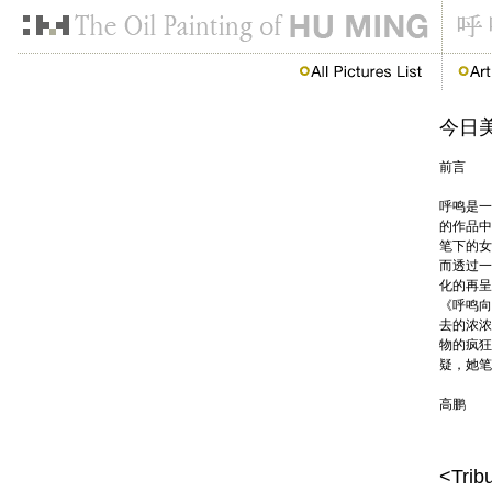
今日美
前言
呼鸣是一
的作品中
笔下的女
而透过一
化的再呈
《呼鸣向
去的浓浓
物的疯狂
疑，她笔
高鹏
<Trib