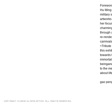
Forewor
Hu Ming 
military 
artworks 
her focu
charming,
through 
re-render
carnival
<Tribute 
this exhi
towards 
immortal
beingand 
to the me
about lif
gao pen